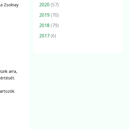
2020
(57)
t a Zsolnay
2019
(70)
2018
(79)
2017
(6)
zünk arra,
értését.
tartozók