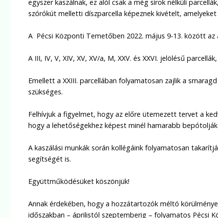
egyszer kaszálnak, ez alól csak a még sírok nélküli parcellák
szórókút melletti díszparcella képeznek kivételt, amelyeket
A Pécsi Központi Temetőben 2022. május 9-13. között az al
A III, IV, V, XIV, XV, XV/a, M, XXV. és XXVI. jelölésű parcell
Emellett a XXIII. parcellában folyamatosan zajlik a smara
szükséges.
Felhívjuk a figyelmet, hogy az előre ütemezett tervet a ke
hogy a lehetőségekhez képest minél hamarabb bepótolják 
A kaszálási munkák során kollégáink folyamatosan takarítják
segítségét is.
Együttműködésüket köszönjük!
Annak érdekében, hogy a hozzátartozók méltó körülmények
időszakban – áprilistól szeptemberig – folyamatos Pécsi K