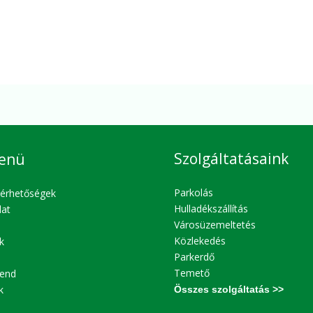
Szolgáltatásaink
enü
Parkolás
lérhetőségek
Hulladékszállítás
lat
Városüzemeltetés
Közlekedés
k
Parkerdő
Temető
end
k
Összes szolgáltatás >>