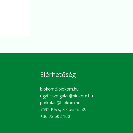
Elérhetőség
biokom@biokom.hu
ugyfelszolgalat@biokom.hu
parkolas@biokom.hu
7632 Pécs, Siklósi út 52.
+36 72 502 100