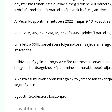
egyszer kaszálnak, ez alól csak a még sírok nélküli parcellák
szórókút melletti díszparcella képeznek kivételt, amelyeket
A Pécsi Központi Temetőben 2022. május 9-13. között az al
A III, IV, V, XIV, XV, XV/a, M, XXV. és XXVI. jelölésű parcell
Emellett a XXIII. parcellában folyamatosan zajlik a smara
szükséges.
Felhívjuk a figyelmet, hogy az előre ütemezett tervet a ke
hogy a lehetőségekhez képest minél hamarabb bepótolják 
A kaszálási munkák során kollégáink folyamatosan takarítják
segítségét is.
Együttműködésüket köszönjük!
További hírek