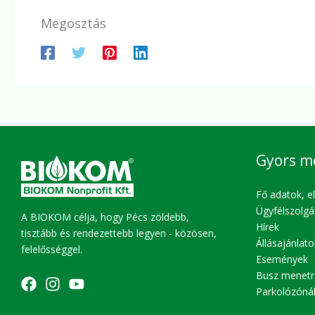
Megosztás
Gyors m
Fő adatok, e
Ügyfélszolgá
A BIOKOM célja, hogy Pécs zöldebb,
Hírek
tisztább és rendezettebb legyen - közösen,
Állásajánlato
felelősséggel.
Események
Busz menetr
Parkolózóná