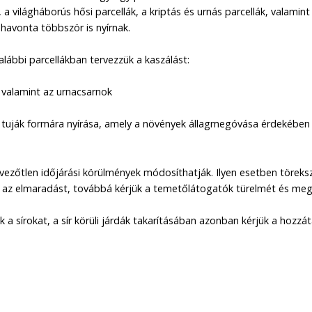
, a világháborús hősi parcellák, a kriptás és urnás parcellák, valamin
 havonta többször is nyírnak.
ábbi parcellákban tervezzük a kaszálást:
ák, valamint az urnacsarnok
gd tuják formára nyírása, amely a növények állagmegóvása érdekében
dvezőtlen időjárási körülmények módosíthatják. Ilyen esetben töreks
az elmaradást, továbbá kérjük a temetőlátogatók türelmét és meg
 a sírokat, a sír körüli járdák takarításában azonban kérjük a hozzá