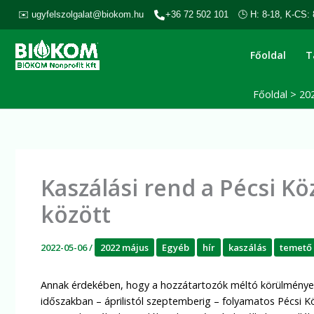
Skip
✉️ ugyfelszolgalat@biokom.hu
+36 72 502 101
🕒 H: 8-18, K-CS: 
to
content
Főoldal
T
Főoldal
20
Kaszálási rend a Pécsi K
között
2022-05-06
/
2022 május
Egyéb
hír
kaszálás
temető
Annak érdekében, hogy a hozzátartozók méltó körülmények
időszakban – áprilistól szeptemberig – folyamatos Pécsi K