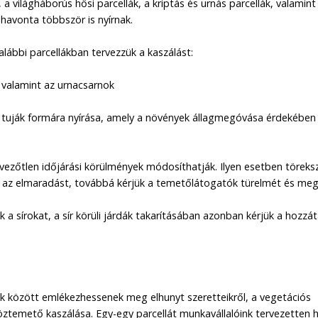
, a világháborús hősi parcellák, a kriptás és urnás parcellák, valamin
 havonta többször is nyírnak.
ábbi parcellákban tervezzük a kaszálást:
ák, valamint az urnacsarnok
gd tuják formára nyírása, amely a növények állagmegóvása érdekében
dvezőtlen időjárási körülmények módosíthatják. Ilyen esetben töreks
az elmaradást, továbbá kérjük a temetőlátogatók türelmét és meg
 a sírokat, a sír körüli járdák takarításában azonban kérjük a hozzá
 között emlékezhessenek meg elhunyt szeretteikről, a vegetációs
öztemető kaszálása. Egy-egy parcellát munkavállalóink tervezetten 