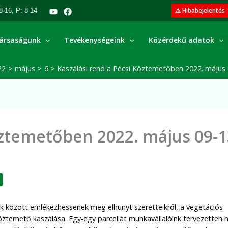
⚠️ Hibabejelentés
8-16, P: 8-14
ársaságunk
Tevékenységeink
Közérdekű adatok
22
május
6
Kaszálási rend a Pécsi Köztemetőben 2022. május 
öztemetőben 2022. május 09-1
 között emlékezhessenek meg elhunyt szeretteikről, a vegetációs
öztemető kaszálása. Egy-egy parcellát munkavállalóink tervezetten 