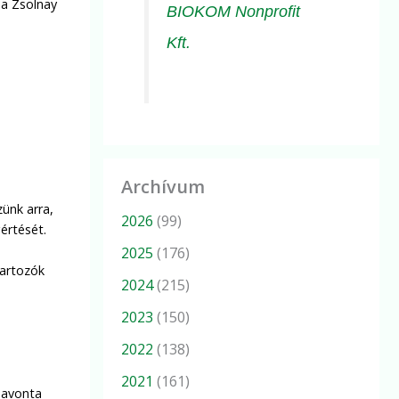
t a Zsolnay
BIOKOM Nonprofit
Kft.
Archívum
zünk arra,
2026
(99)
értését.
2025
(176)
tartozók
2024
(215)
2023
(150)
2022
(138)
2021
(161)
havonta