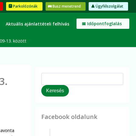
K
🅿️ Parkolózónák
🚌 Busz menetrend
👤 Ügyfélszolgálat
e
r
e
📅 Időpontfoglalás
Aktuális ajánlattételi felhívás
s
é
s
09-13. között
3.
Keresés
Facebook oldalunk
havonta