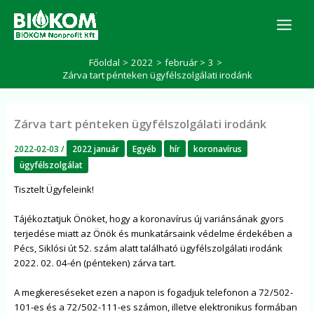
Skip
K
to
e
r
content
e
Főoldal
2022
február
3
s
Zárva tart pénteken ügyfélszolgálati irodánk
é
s
Zárva tart pénteken ügyfélszolgálati irodánk
2022-02-03
/
2022 január
Egyéb
hír
koronavírus
ügyfélszolgálat
Tisztelt Ügyfeleink!
Tájékoztatjuk Önöket, hogy a koronavírus új variánsának gyors
terjedése miatt az Önök és munkatársaink védelme érdekében a
Pécs, Siklósi út 52. szám alatt található ügyfélszolgálati irodánk
2022. 02. 04-én (pénteken) zárva tart.
A megkereséseket ezen a napon is fogadjuk telefonon a 72/502-
101-es és a 72/502-111-es számon, illetve elektronikus formában