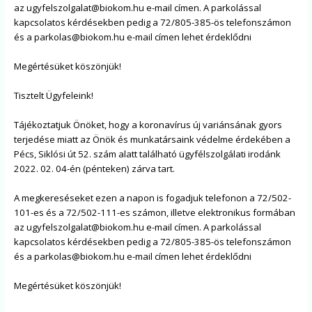
az ugyfelszolgalat@biokom.hu e-mail címen. A parkolással
kapcsolatos kérdésekben pedig a 72/805-385-ös telefonszámon
és a parkolas@biokom.hu e-mail címen lehet érdeklődni
Megértésüket köszönjük!
Tisztelt Ügyfeleink!
Tájékoztatjuk Önöket, hogy a koronavírus új variánsának gyors
terjedése miatt az Önök és munkatársaink védelme érdekében a
Pécs, Siklósi út 52. szám alatt található ügyfélszolgálati irodánk
2022. 02. 04-én (pénteken) zárva tart.
A megkereséseket ezen a napon is fogadjuk telefonon a 72/502-
101-es és a 72/502-111-es számon, illetve elektronikus formában
az ugyfelszolgalat@biokom.hu e-mail címen. A parkolással
kapcsolatos kérdésekben pedig a 72/805-385-ös telefonszámon
és a parkolas@biokom.hu e-mail címen lehet érdeklődni
Megértésüket köszönjük!