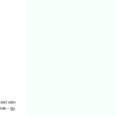
elet idén
nak – így