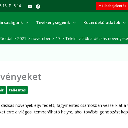
⚠️ Hibabejelentés
8-16, P: 8-14
ársaságunk
Tevékenységeink
Közérdekű adatok
Főoldal
2021
november
17
Telelni vittük a dézsás növényeke
növényeket
hír
téliesítés
ő dézsás növények egy fedett, fagymentes csarnokban vészelik át a t
ket erre a világos, temperálható helyre, ahol további gondozást kap