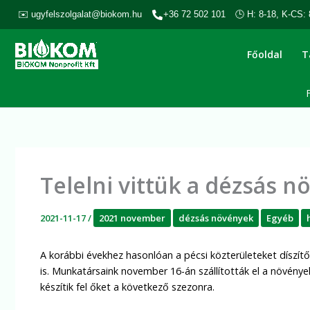
Skip
✉️ ugyfelszolgalat@biokom.hu
+36 72 502 101
🕒 H: 8-18, K-CS: 
to
content
Főoldal
T
Telelni vittük a dézsás 
2021-11-17
/
2021 november
dézsás növények
Egyéb
A korábbi évekhez hasonlóan a pécsi közterületeket díszít
is. Munkatársaink november 16-án szállították el a növénye
készítik fel őket a következő szezonra.