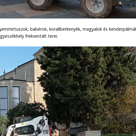
lyemmirtuszok, babérok, korallberkenyék, magyalok és kenderpálmá
yeszékhely frekventált terei.