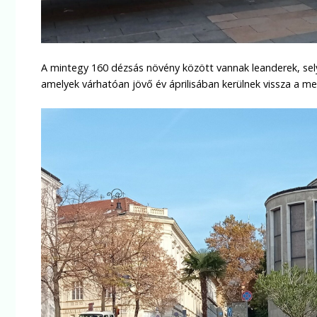
A mintegy 160 dézsás növény között vannak leanderek, se
amelyek várhatóan jövő év áprilisában kerülnek vissza a meg