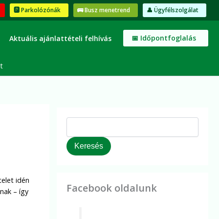
K
🅿️ Parkolózónák
🚌 Busz menetrend
👤 Ügyfélszolgálat
e
r
e
📅 Időpontfoglalás
Aktuális ajánlattételi felhívás
s
é
s
t
Keresés
elet idén
Facebook oldalunk
nak – így