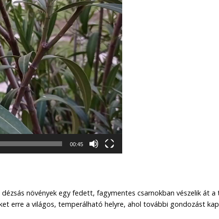
00:45
ő dézsás növények egy fedett, fagymentes csarnokban vészelik át a t
ket erre a világos, temperálható helyre, ahol további gondozást kap