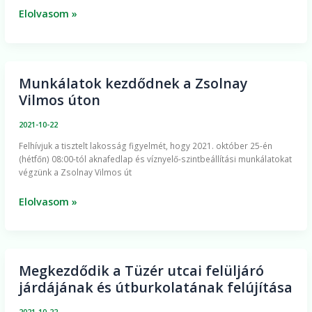
volt
Elolvasom »
a
virágvásár
Munkálatok kezdődnek a Zsolnay
Munkálatok
Vilmos úton
kezdődnek
a
2021-10-22
Zsolnay
Felhívjuk a tisztelt lakosság figyelmét, hogy 2021. október 25-én
Vilmos
(hétfőn) 08:00-tól aknafedlap és víznyelő-szintbeállítási munkálatokat
úton
végzünk a Zsolnay Vilmos út
Elolvasom »
Megkezdődik a Tüzér utcai felüljáró
Megkezdődik
járdájának és útburkolatának felújítása
a
Tüzér
2021-10-22