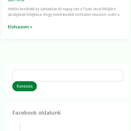
utcai
Hétfőn kezdődik és várhatóan tíz napig tart a Tüzér utcai felüljáró
felüljáró
járdájának felújítása. Hogy minél kisebb torlódást okozzon, ezért a
járdájának
és
Elolvasom »
útburkolatának
felújítása
Keresés
Facebook oldalunk