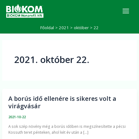
Skip
K
to
e
r
content
e
Főoldal
2021
október
22
s
é
s
2021. október 22.
A borús idő ellenére is sikeres volt a
A
virágvásár
borús
idő
2021-10-22
ellenére
A sok szép növény még a borús időben is megszínesítette a pécsi
is
Kossuth teret pénteken, ahol két év után a […]
sikeres