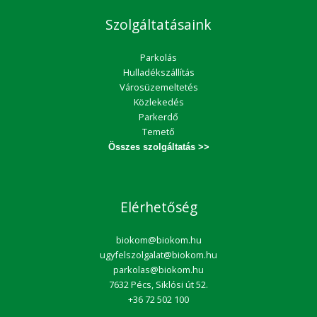
Szolgáltatásaink
Parkolás
Hulladékszállítás
Városüzemeltetés
Közlekedés
Parkerdő
Temető
Összes szolgáltatás >>
Elérhetőség
biokom@biokom.hu
ugyfelszolgalat@biokom.hu
parkolas@biokom.hu
7632 Pécs, Siklósi út 52.
+36 72 502 100