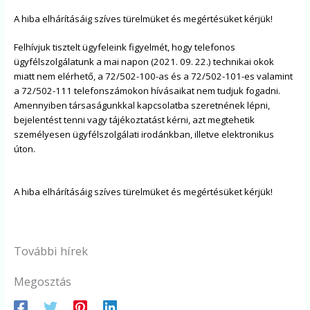
A hiba elhárításáig szíves türelmüket és megértésüket kérjük!
Felhívjuk tisztelt ügyfeleink figyelmét, hogy telefonos
ügyfélszolgálatunk a mai napon (2021. 09. 22.) technikai okok
miatt nem elérhető, a 72/502-100-as és a 72/502-101-es valamint
a 72/502-111 telefonszámokon hívásaikat nem tudjuk fogadni.
Amennyiben társaságunkkal kapcsolatba szeretnének lépni,
bejelentést tenni vagy tájékoztatást kérni, azt megtehetik
személyesen ügyfélszolgálati irodánkban, illetve elektronikus
úton.
A hiba elhárításáig szíves türelmüket és megértésüket kérjük!
További hírek
Megosztás