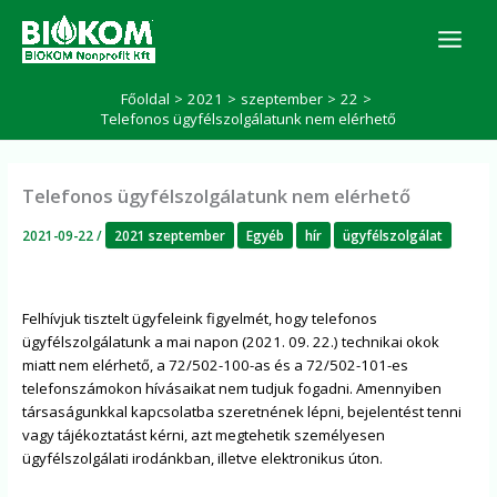
Skip
K
to
e
r
content
e
Főoldal
2021
szeptember
22
s
Telefonos ügyfélszolgálatunk nem elérhető
é
s
Telefonos ügyfélszolgálatunk nem elérhető
2021-09-22
/
2021 szeptember
Egyéb
hír
ügyfélszolgálat
Felhívjuk tisztelt ügyfeleink figyelmét, hogy telefonos
ügyfélszolgálatunk a mai napon (2021. 09. 22.) technikai okok
miatt nem elérhető, a 72/502-100-as és a 72/502-101-es
telefonszámokon hívásaikat nem tudjuk fogadni. Amennyiben
társaságunkkal kapcsolatba szeretnének lépni, bejelentést tenni
vagy tájékoztatást kérni, azt megtehetik személyesen
ügyfélszolgálati irodánkban, illetve elektronikus úton.