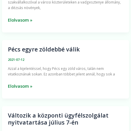
szakvállalkozóval a városi közterületeken a vadgesztenye állomány,
rózsaágyásokat
a dézsás növények,
Elolvasom »
Pécs egyre zöldebbé válik
Pécs
egyre
2021-07-12
zöldebbé
Azzal a kijelentéssel, hogy Pécs egy zöld város, talán nem
válik
vitatkoznának sokan. Ez azonban többet jelent annál, hogy sok a
Elolvasom »
Változik a központi ügyfélszolgálat
Változik
nyitvatartása július 7-én
a
központi