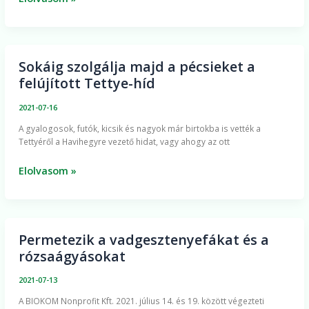
Sokáig szolgálja majd a pécsieket a
Sokáig
felújított Tettye-híd
szolgálja
majd
2021-07-16
a
A gyalogosok, futók, kicsik és nagyok már birtokba is vették a
pécsieket
Tettyéről a Havihegyre vezető hidat, vagy ahogy az ott
a
felújított
Elolvasom »
Tettye-
híd
Permetezik a vadgesztenyefákat és a
Permetezik
rózsaágyásokat
a
vadgesztenyefákat
2021-07-13
és
​A BIOKOM Nonprofit Kft. 2021. július 14. és 19. között végezteti
a