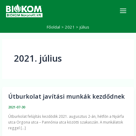
Skip
K
to
e
r
content
e
Főoldal
2021
július
s
é
s
2021. július
Útburkolat javítási munkák kezdődnek
Útburkolat
javítási
2021-07-30
munkák
Útburkolat felújítás kezdődik 2021. augusztus 2-án, hétfőn a Nyárfa
kezdődnek
utca Orgona utca – Pannónia utca közötti szakaszán. A munkálatok
reggel […]