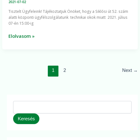
2021-07-02
ügyfélszolgálat
Tisztelt Ügyfeleink! Tájékoztatjuk Önöket, hogy a Siklósi út 52. szám
nyitvatartása
alatti központi ügyfélszolgálatunk technikai okok miatt 2021. július
július
07-én 15:00-ig
7-
én
Elolvasom »
1
2
Next
→
Keresés