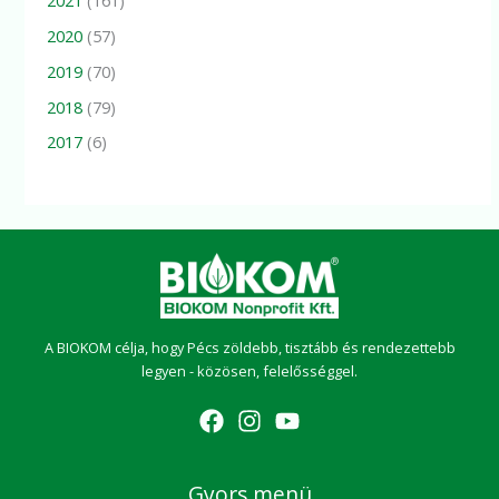
2020
(57)
2019
(70)
2018
(79)
2017
(6)
A BIOKOM célja, hogy Pécs zöldebb, tisztább és rendezettebb
legyen - közösen, felelősséggel.
Gyors menü