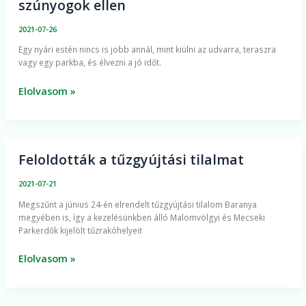
szúnyogok ellen
védekezhetünk
a
2021-07-26
szúnyogok
Egy nyári estén nincs is jobb annál, mint kiülni az udvarra, teraszra
ellen
vagy egy parkba, és élvezni a jó időt.
Elolvasom »
Feloldották a tűzgyújtási tilalmat
Feloldották
a
2021-07-21
tűzgyújtási
Megszűnt a június 24-én elrendelt tűzgyújtási tilalom Baranya
tilalmat
megyében is, így a kezelésünkben álló Malomvölgyi és Mecseki
Parkerdők kijelölt tűzrakóhelyeit
Elolvasom »