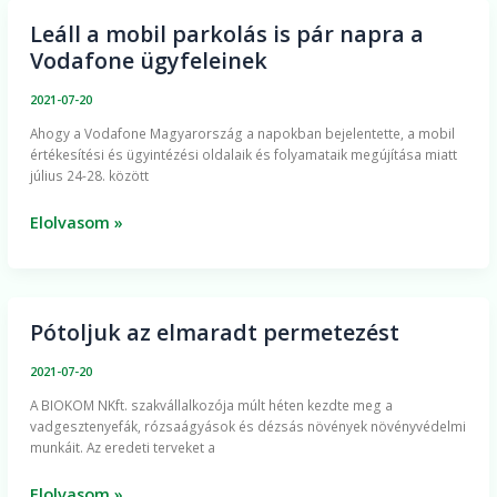
Leáll a mobil parkolás is pár napra a
Leáll
Vodafone ügyfeleinek
a
mobil
2021-07-20
parkolás
Ahogy a Vodafone Magyarország a napokban bejelentette, a mobil
is
értékesítési és ügyintézési oldalaik és folyamataik megújítása miatt
pár
július 24-28. között
napra
a
Elolvasom »
Vodafone
ügyfeleinek
Pótoljuk az elmaradt permetezést
Pótoljuk
az
2021-07-20
elmaradt
​A BIOKOM NKft. szakvállalkozója múlt héten kezdte meg a
permetezést
vadgesztenyefák, rózsaágyások és dézsás növények növényvédelmi
munkáit. Az eredeti terveket a
Elolvasom »