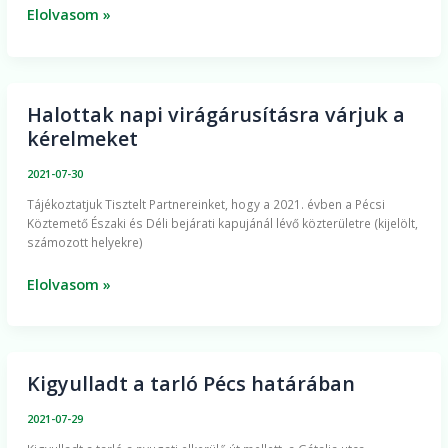
Elolvasom »
Halottak napi virágárusításra várjuk a
Halottak
kérelmeket
napi
virágárusításra
2021-07-30
várjuk
Tájékoztatjuk Tisztelt Partnereinket, hogy a 2021. évben a Pécsi
a
Köztemető Északi és Déli bejárati kapujánál lévő közterületre (kijelölt,
kérelmeket
számozott helyekre)
Elolvasom »
Kigyulladt a tarló Pécs határában
Kigyulladt
a
2021-07-29
tarló