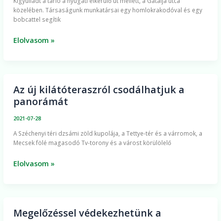
Kigyulladt a tarló a nyugati elkerülő út mellett, a Gátalja utca
Pécs
közelében. Társaságunk munkatársai egy homlokrakodóval és egy
határában
bobcattel segítik
Elolvasom »
Az új kilátóteraszról csodálhatjuk a
Az
panorámát
új
kilátóteraszról
2021-07-28
csodálhatjuk
A Széchenyi téri dzsámi zöld kupolája, a Tettye-tér és a várromok, a
a
Mecsek fölé magasodó Tv-torony és a várost körülölelő
panorámát
Elolvasom »
Megelőzéssel védekezhetünk a
Megelőzéssel