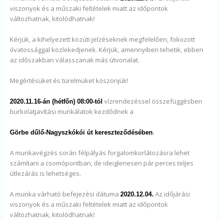
viszonyok és a műszaki feltételek miatt az időpontok
változhatnak, kitolódhatnak!
Kérjük, a kihelyezett közúti jelzéseknek megfelelően, fokozott
óvatossággal közlekedjenek. Kérjük, amennyiben tehetik, ebben
az időszakban válasszanak más útvonalat.
Megértésüket és türelmüket köszönjük!
vízrendezéssel összefüggésben
2020.11.16-án (hétfőn) 08:00-tól
burkolatjavítási munkálatok kezdődnek a
.
Görbe dűlő-Nagyszkókói út kereszteződésében
A munkavégzés során félpályás forgalomkorlátozásra lehet
számítani a csomópontban, de ideiglenesen pár perces teljes
útlezárás is lehetséges.
A munka várható befejezési dátuma
Az időjárási
2020.12.04.
viszonyok és a műszaki feltételek miatt az időpontok
változhatnak, kitolódhatnak!