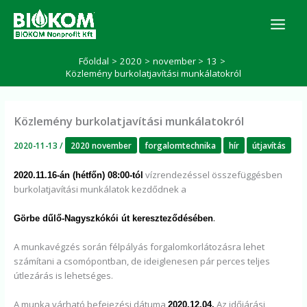
Skip
K
to
e
r
content
e
Főoldal
2020
november
13
s
Közlemény burkolatjavítási munkálatokról
é
s
Közlemény burkolatjavítási munkálatokról
2020-11-13
/
2020 november
forgalomtechnika
hír
útjavítás
vízrendezéssel összefüggésben
2020.11.16-án (hétfőn) 08:00-tól
burkolatjavítási munkálatok kezdődnek a
.
Görbe dűlő-Nagyszkókói út kereszteződésében
A munkavégzés során félpályás forgalomkorlátozásra lehet
számítani a csomópontban, de ideiglenesen pár perces teljes
útlezárás is lehetséges.
A munka várható befejezési dátuma
Az időjárási
2020.12.04.