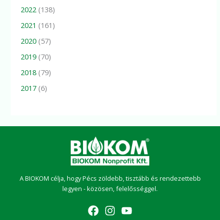
2022
(138)
2021
(161)
2020
(57)
2019
(70)
2018
(79)
2017
(6)
A BIOKOM célja, hogy Pécs zöldebb, tisztább és rendezettebb
legyen - közösen, felelősséggel.