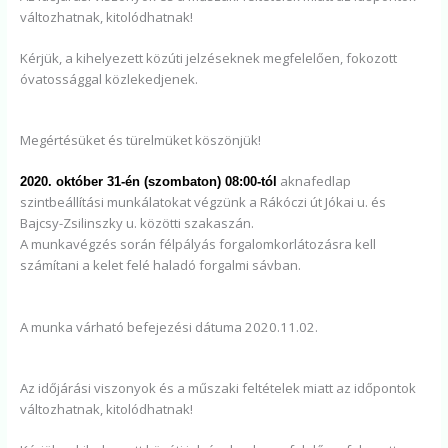
változhatnak, kitolódhatnak!
Kérjük, a kihelyezett közúti jelzéseknek megfelelően, fokozott
óvatossággal közlekedjenek.
Megértésüket és türelmüket köszönjük!
aknafedlap
2020. október 31-én (szombaton) 08:00-tól
szintbeállítási munkálatokat végzünk a Rákóczi út Jókai u. és
Bajcsy-Zsilinszky u. közötti szakaszán.
A munkavégzés során félpályás forgalomkorlátozásra kell
számítani a kelet felé haladó forgalmi sávban.
A munka várható befejezési dátuma 2020.11.02.
Az időjárási viszonyok és a műszaki feltételek miatt az időpontok
változhatnak, kitolódhatnak!