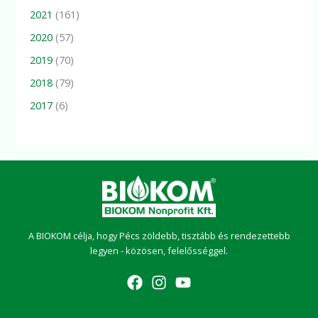
2021
(161)
2020
(57)
2019
(70)
2018
(79)
2017
(6)
A BIOKOM célja, hogy Pécs zöldebb, tisztább és rendezettebb
legyen - közösen, felelősséggel.