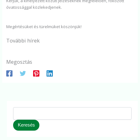
Kérjük, a kihelyezett közúti jelzéseknek megfelelően, fokozott
óvatossággal közlekedjenek.
Megértésüket és türelmüket köszönjük!
További hírek
Megosztás
Keresés