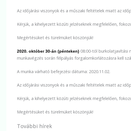
Az időjárási viszonyok és a műszaki feltételek miatt az id
Kérjük, a kihelyezett közúti jelzéseknek megfelelően, foko
Megértésüket és türelmüket köszönjük!
08:00-tól burkolatjavítás
2020. október 30-án (pénteken)
munkavégzés során félpályás forgalomkorlátozásra kell szám
A munka várható befejezési dátuma: 2020.11.02.
Az időjárási viszonyok és a műszaki feltételek miatt az id
Kérjük, a kihelyezett közúti jelzéseknek megfelelően, foko
Megértésüket és türelmüket köszönjük!
További hírek