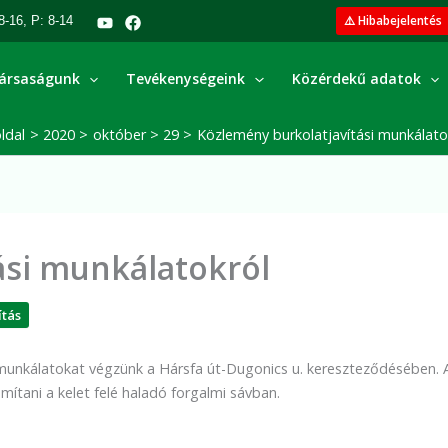
⚠️ Hibabejelentés
8-16, P: 8-14
ársaságunk
Tevékenységeink
Közérdekű adatok
ldal
2020
október
29
Közlemény burkolatjavítási munkálato
ási munkálatokról
ítás
i munkálatokat végzünk a Hársfa út-Dugonics u. kereszteződésében. 
ítani a kelet felé haladó forgalmi sávban.