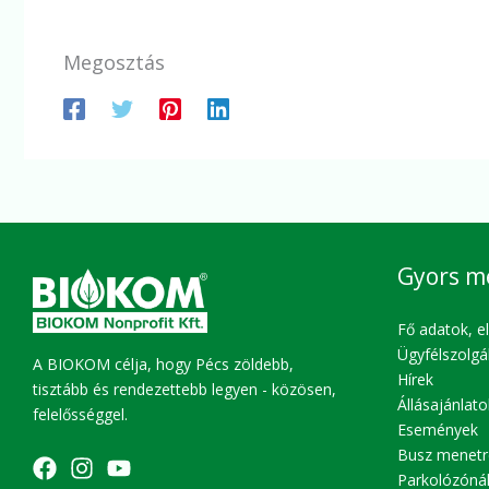
Megosztás
Gyors m
Fő adatok, e
Ügyfélszolgá
A BIOKOM célja, hogy Pécs zöldebb,
Hírek
tisztább és rendezettebb legyen - közösen,
Állásajánlato
felelősséggel.
Események
Busz menetr
Parkolózóná