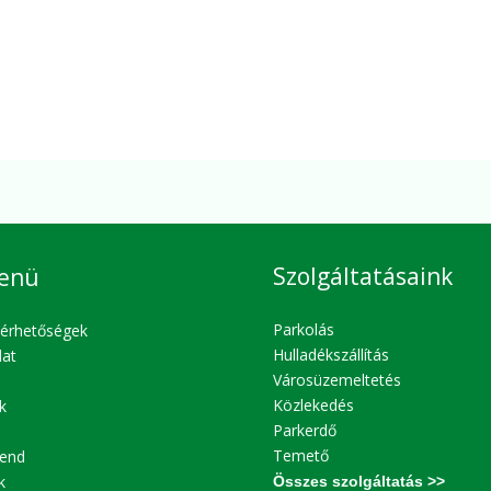
Szolgáltatásaink
enü
Parkolás
lérhetőségek
Hulladékszállítás
lat
Városüzemeltetés
Közlekedés
k
Parkerdő
Temető
end
k
Összes szolgáltatás >>