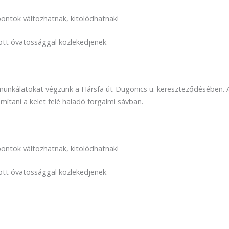
őpontok változhatnak, kitolódhatnak!
zott óvatossággal közlekedjenek.
i munkálatokat végzünk a Hársfa út-Dugonics u. kereszteződésében. 
ítani a kelet felé haladó forgalmi sávban.
őpontok változhatnak, kitolódhatnak!
zott óvatossággal közlekedjenek.