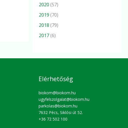
2020
(57)
2019
(70)
2018
(79)
2017
(6)
Elérhetőség
biokom@biokom.hu
ugyfelszolgalat@biokom.hu
parkolas@biokom.hu
7632 Pécs, Siklósi út 52.
+36 72 502 100