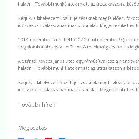
haladni. További munkálatok miatt az útszakaszon a későb
Kérjük, a kihelyezett közúti jelzéseknek megfelelően, foko
időszakban válasszanak más útvonalat. Megértésüket és t
2018. november 5-én (hétfő) 07:00-tól november 9 (péntek
forgalomkorlátozásra kerül sor. A munkavégzés alatt ideiglen
A Szántó Kovács János utca egyirányúsítva lesz a Nendtvich
haladni. További munkálatok miatt az útszakaszon a későb
Kérjük, a kihelyezett közúti jelzéseknek megfelelően, foko
időszakban válasszanak más útvonalat. Megértésüket és t
További hírek
Megosztás