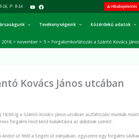
⚠️ Hibabejelentés
8-16, P: 8-14
ársaságunk
Tevékenységeink
Közérdekű adatok
2018
november
5
Forgalomkorlátozás a Szántó Kovács Jáno
ántó Kovács János utcában
) 18:00-ig a Szántó Kovács János utcában aszfaltozási munkák miatt
es forgalmi rend kerül kialakításra az alábbiak szerint:
 Andor út felől a Szigeti út irányában, egyszerre egy forgalmi sávba