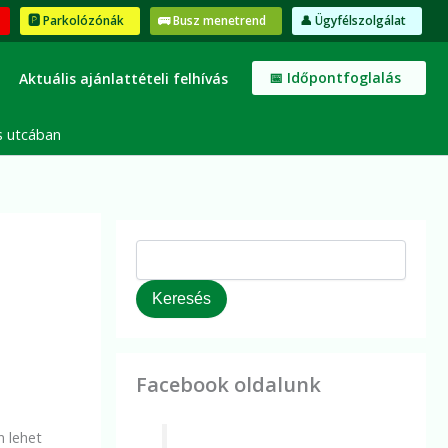
K
🅿️ Parkolózónák
🚌 Busz menetrend
👤 Ügyfélszolgálat
e
r
e
📅 Időpontfoglalás
Aktuális ajánlattételi felhívás
s
é
s
s utcában
Keresés
Facebook oldalunk
n lehet