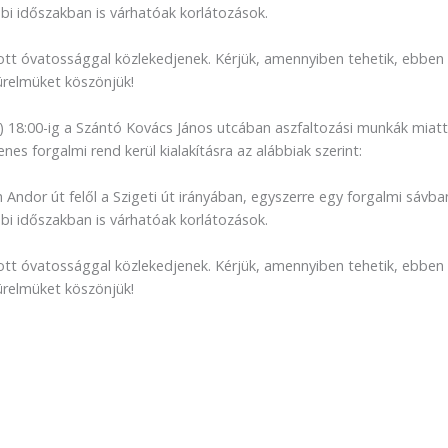
bi időszakban is várhatóak korlátozások.
zott óvatossággal közlekedjenek. Kérjük, amennyiben tehetik, ebben
ürelmüket köszönjük!
) 18:00-ig a Szántó Kovács János utcában aszfaltozási munkák miatt
es forgalmi rend kerül kialakításra az alábbiak szerint:
 Andor út felől a Szigeti út irányában, egyszerre egy forgalmi sávba
bi időszakban is várhatóak korlátozások.
zott óvatossággal közlekedjenek. Kérjük, amennyiben tehetik, ebben
ürelmüket köszönjük!