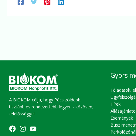
Gyors m
Fő adatok, e
Ügyfélszolgá
A BIOKOM célja, hogy Pécs zöldebb,
Hírek
tisztább és rendezettebb legyen - közösen,
Állásajánlato
felelősséggel.
Események
Busz menetr
Parkolózóná