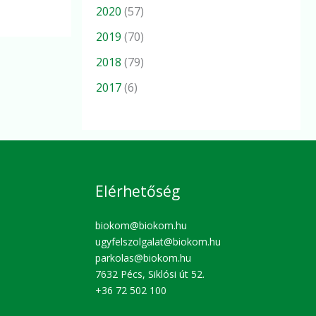
2020
(57)
2019
(70)
2018
(79)
2017
(6)
Elérhetőség
biokom@biokom.hu
ugyfelszolgalat@biokom.hu
parkolas@biokom.hu
7632 Pécs, Siklósi út 52.
+36 72 502 100