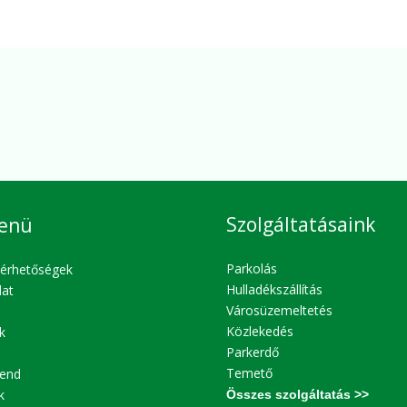
Szolgáltatásaink
enü
Parkolás
lérhetőségek
Hulladékszállítás
lat
Városüzemeltetés
Közlekedés
k
Parkerdő
Temető
end
k
Összes szolgáltatás >>