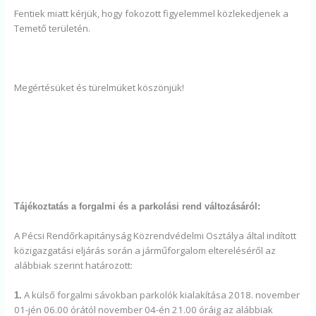
Fentiek miatt kérjük, hogy fokozott figyelemmel közlekedjenek a
Temető területén.
Megértésüket és türelmüket köszönjük!
Tájékoztatás a forgalmi és a parkolási rend változásáról:
A Pécsi Rendőrkapitányság Közrendvédelmi Osztálya által indított
közigazgatási eljárás során a járműforgalom eltereléséről az
alábbiak szerint határozott:
A külső forgalmi sávokban parkolók kialakítása 2018. november
1.
01-jén 06.00 órától november 04-én 21.00 óráig az alábbiak