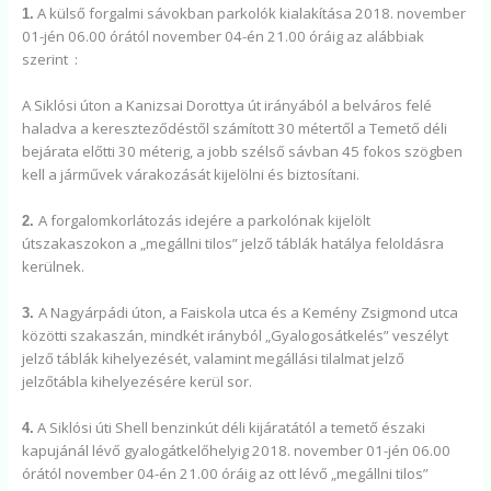
A külső forgalmi sávokban parkolók kialakítása 2018. november
1.
01-jén 06.00 órától november 04-én 21.00 óráig az alábbiak
szerint :
A Siklósi úton a Kanizsai Dorottya út irányából a belváros felé
haladva a kereszteződéstől számított 30 métertől a Temető déli
bejárata előtti 30 méterig, a jobb szélső sávban 45 fokos szögben
kell a járművek várakozását kijelölni és biztosítani.
A forgalomkorlátozás idejére a parkolónak kijelölt
2.
útszakaszokon a „megállni tilos” jelző táblák hatálya feloldásra
kerülnek.
A Nagyárpádi úton, a Faiskola utca és a Kemény Zsigmond utca
3.
közötti szakaszán, mindkét irányból „Gyalogosátkelés” veszélyt
jelző táblák kihelyezését, valamint megállási tilalmat jelző
jelzőtábla kihelyezésére kerül sor.
A Siklósi úti Shell benzinkút déli kijáratától a temető északi
4.
kapujánál lévő gyalogátkelőhelyig 2018. november 01-jén 06.00
órától november 04-én 21.00 óráig az ott lévő „megállni tilos”