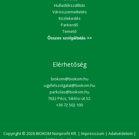
Hulladékszállítás
Városüzemeltetés
Közlekedés
Parkerdő
Temető
Összes szolgáltatás >>
Elérhetőség
biokom@biokom.hu
ugyfelszolgalat@biokom.hu
parkolas@biokom.hu
7632 Pécs, Siklósi út 52.
+36 72 502 100
Copyright © 2026 BIOKOM Nonprofit Kft. |
Impresszum
|
Adatvédelem
|