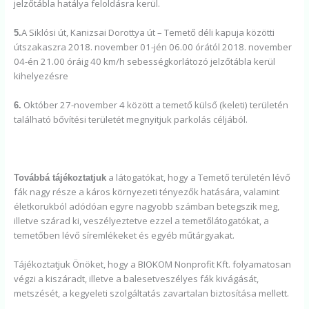
jelzőtábla hatálya feloldásra kerül.
A Siklósi út, Kanizsai Dorottya út – Temető déli kapuja közötti
5.
útszakaszra 2018. november 01-jén 06.00 órától 2018. november
04-én 21.00 óráig 40 km/h sebességkorlátozó jelzőtábla kerül
kihelyezésre
Október 27-november 4 között a temető külső (keleti) területén
6.
található bővítési területét megnyitjuk parkolás céljából.
a látogatókat, hogy a Temető területén lévő
Továbbá tájékoztatjuk
fák nagy része a káros környezeti tényezők hatására, valamint
életkorukból adódóan egyre nagyobb számban betegszik meg,
illetve szárad ki, veszélyeztetve ezzel a temetőlátogatókat, a
temetőben lévő síremlékeket és egyéb műtárgyakat.
Tájékoztatjuk Önöket, hogy a BIOKOM Nonprofit Kft. folyamatosan
végzi a kiszáradt, illetve a balesetveszélyes fák kivágását,
metszését, a kegyeleti szolgáltatás zavartalan biztosítása mellett.