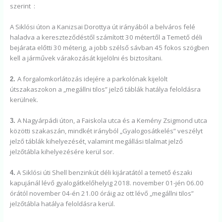
szerint :
A Siklósi úton a Kanizsai Dorottya út irányából a belváros felé
haladva a kereszteződéstől számított 30 métertől a Temető déli
bejárata előtti 30 méterig, a jobb szélső sávban 45 fokos szögben
kell a járművek várakozását kijelölni és biztosítani.
A forgalomkorlátozás idejére a parkolónak kijelölt
2.
útszakaszokon a „megállni tilos” jelző táblák hatálya feloldásra
kerülnek.
A Nagyárpádi úton, a Faiskola utca és a Kemény Zsigmond utca
3.
közötti szakaszán, mindkét irányból „Gyalogosátkelés” veszélyt
jelző táblák kihelyezését, valamint megállási tilalmat jelző
jelzőtábla kihelyezésére kerül sor.
A Siklósi úti Shell benzinkút déli kijáratától a temető északi
4.
kapujánál lévő gyalogátkelőhelyig 2018. november 01-jén 06.00
órától november 04-én 21.00 óráig az ott lévő „megállni tilos”
jelzőtábla hatálya feloldásra kerül.