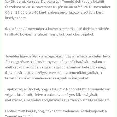
A Siklósi út, Kanizsai Dorottya út – Temető déli kapuja közötti
5.
útszakaszra 2018. november 01-jén 06.00 órától 2018. november
04-én 21.00 óráig 40 km/h sebességkorlátozó jelzőtábla kerül
kihelyezésre
Október 27-november 4 között a temető külső (keleti) területén
6.
található bővítési területét megnyitjuk parkolás céljából.
a látogatókat, hogy a Temető területén lévő
Továbbá tájékoztatjuk
fák nagy része a káros környezeti tényezők hatására, valamint
életkorukból adódóan egyre nagyobb számban betegszik meg,
illetve szárad ki, veszélyeztetve ezzel a temetőlátogatókat, a
temetőben lévő síremlékeket és egyéb műtárgyakat.
Tájékoztatjuk Önöket, hogy a BIOKOM Nonprofit Kft. folyamatosan
végzi a kiszáradt, illetve a balesetveszélyes fák kivágását,
metszését, a kegyeleti szolgáltatás zavartalan biztosítása mellett.
Fentiek miatt kérjük, hogy fokozott figyelemmel közlekedjenek a
Temető területén.