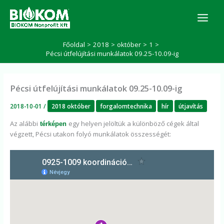
Skip
K
to
e
r
content
e
Főoldal
2018
október
1
s
Pécsi útfelújítási munkálatok 09.25-10.09-ig
é
s
Pécsi útfelújítási munkálatok 09.25-10.09-ig
2018-10-01
/
2018 október
forgalomtechnika
hír
útjavítás
Az alábbi
egy helyen jelöltük a különböző cégek által
térképen
végzett, Pécsi utakon folyó munkálatok összességét: