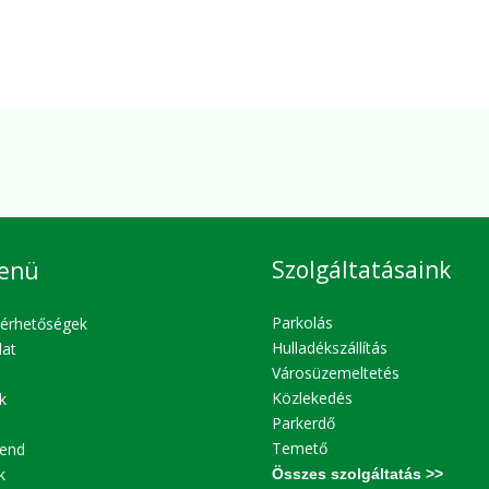
Szolgáltatásaink
enü
Parkolás
lérhetőségek
Hulladékszállítás
lat
Városüzemeltetés
Közlekedés
k
Parkerdő
Temető
end
k
Összes szolgáltatás >>