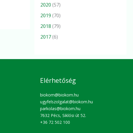
2020
(57)
2019
(70)
2018
(79)
2017
(6)
Elérhetőség
biokom@biokom.hu
ugyfelszolgalat@biokom.hu
parkolas@biokom.hu
7632 Pécs, Siklósi út 52.
+36 72 502 100