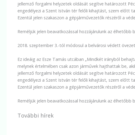
jellemző forgalmi helyzetek oldását segítve határozott P
engedélyezi a Szent István tér felőli kihajtást, szem előtt
Ezentúl jelen szakaszon a gépjárművezetők részéről a véde
Reméljük jelen beavatkozással hozzájárulunk az élhetőbb b
2018. szeptember 3.-tól módosul a belvárosi védett övezet 
Ez ideáig az Esze Tamás utcában „Mindkét irányból behajtani
melynek értelmében csak azon járművek hajthattak be, akik
jellemző forgalmi helyzetek oldását segítve határozott P
engedélyezi a Szent István tér felőli kihajtást, szem előtt
Ezentúl jelen szakaszon a gépjárművezetők részéről a véde
Reméljük jelen beavatkozással hozzájárulunk az élhetőbb b
További hírek