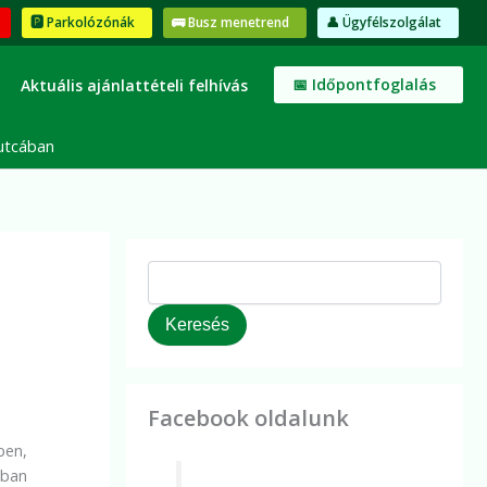
K
🅿️ Parkolózónák
🚌 Busz menetrend
👤 Ügyfélszolgálat
e
r
e
📅 Időpontfoglalás
Aktuális ajánlattételi felhívás
s
é
s
 utcában
Keresés
Facebook oldalunk
ben,
nban