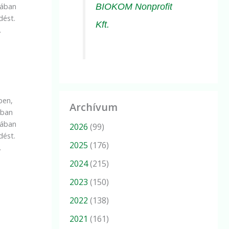
BIOKOM Nonprofit
cában
dést.
Kft.
.
ben,
Archívum
nban
cában
2026
(99)
dést.
2025
(176)
.
2024
(215)
2023
(150)
2022
(138)
2021
(161)