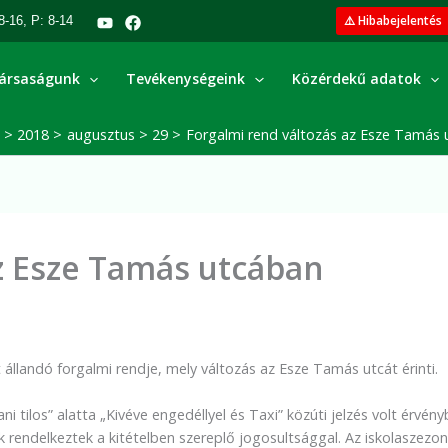
⚠️ Hibabejelentés
8-16, P: 8-14
ársaságunk
Tevékenységeink
Közérdekű adatok
2018
augusztus
29
Forgalmi rend változás az Esze Tamás
z Esze Tamás utcában
állandó forgalmi rendje, mely változás az Esze Tamás utcát érinti.
 tilos” alatta „Kivéve engedéllyel és Taxi” közúti jelzés volt érvény
 rendelkeztek a kitételben szereplő jogosultsággal. Az iskolaszezo