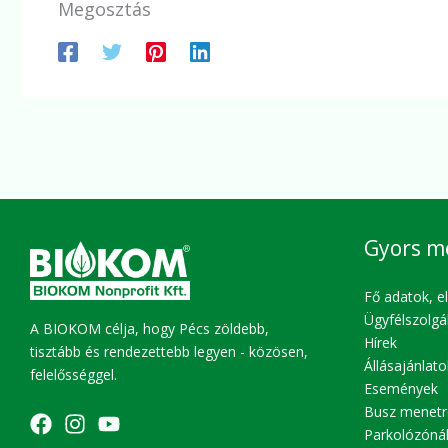
Megosztás
Gyors m
Fő adatok, e
Ügyfélszolgá
A BIOKOM célja, hogy Pécs zöldebb,
Hírek
tisztább és rendezettebb legyen - közösen,
Állásajánlato
felelősséggel.
Események
Busz menetr
Parkolózóná