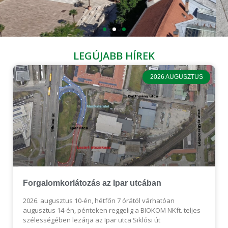
LEGÚJABB HÍREK
Nyári felkészülés a városban
2026 AUGUSZTUS
Locsolás, zöldterület-karbantartás, nyári lomtalanítás – tudja
meg, mit teszünk most a városért.
Megnézem a híreket
Forgalomkorlátozás az Ipar utcában
2026. augusztus 10-én, hétfőn 7 órától várhatóan
augusztus 14-én, pénteken reggelig a BIOKOM NKft. teljes
szélességében lezárja az Ipar utca Siklósi út