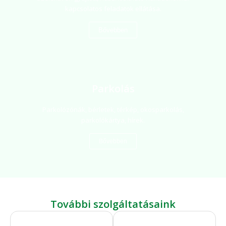
kapcsolatos feladatok ellátása.
Bővebben
Parkolás
Parkolózónák, bérletek, térkép, okosparkolás,
parkolókártya, hírek.
Bővebben
További szolgáltatásaink