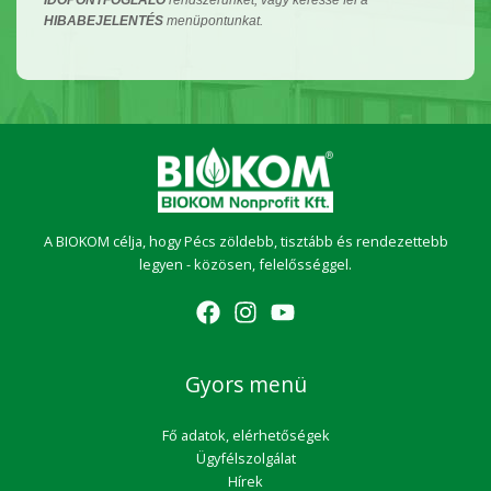
IDŐPONTFOGLALÓ
rendszerünket, vagy keresse fel a
HIBABEJELENTÉS
menüpontunkat.
A BIOKOM célja, hogy Pécs zöldebb, tisztább és rendezettebb
legyen - közösen, felelősséggel.
Gyors menü
Fő adatok, elérhetőségek
Ügyfélszolgálat
Hírek