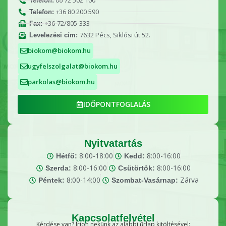
06 72 502 100
Telefon:
+36 80 200 590
Telefon:
+36-72/805-333
Fax:
7632 Pécs, Siklósi út 52.
Levelezési cím:
biokom@biokom.hu
ugyfelszolgalat@biokom.hu
parkolas@biokom.hu
IDŐPONTFOGLALÁS
Nyitvatartás
8:00-18:00
8:00-16:00
Hétfő:
Kedd:
8:00-16:00
8:00-16:00
Szerda:
Csütörtök:
8:00-14:00
Zárva
Péntek:
Szombat-Vasárnap:
Kapcsolatfelvétel
Kérdése van? Írjon nekünk az alábbi űrlap kitöltésével: