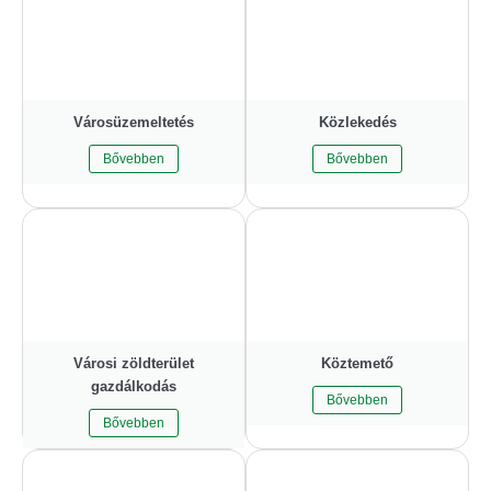
Városüzemeltetés
Közlekedés
Bővebben
Bővebben
Városi zöldterület
Köztemető
gazdálkodás
Bővebben
Bővebben