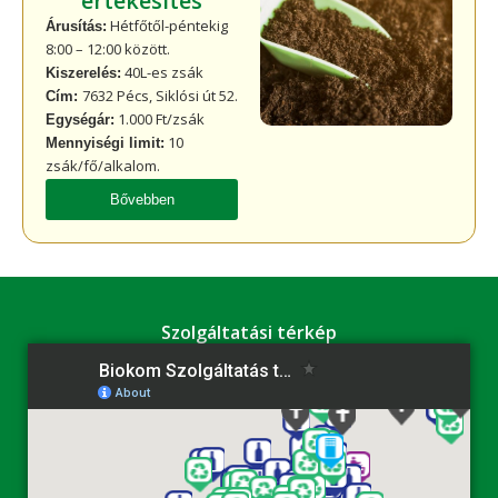
értékesítés
Hétfőtől-péntekig
Árusítás:
8:00 – 12:00 között.
40L-es zsák
Kiszerelés:
7632 Pécs, Siklósi út 52.
Cím:
1.000 Ft/zsák
Egységár:
10
Mennyiségi limit:
zsák/fő/alkalom.
Bővebben
Szolgáltatási térkép