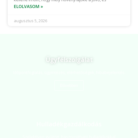
ELOLVASOM »
augusztus 5, 2026
Ügyfélszolgálat
Időpontfoglalás, ügyintézés, elérhetőségek, hibabejelentés.
Bővebben
Hulladékgazdálkodás
Szelektíven gyűjtött, hasznosítható hulladékokkal