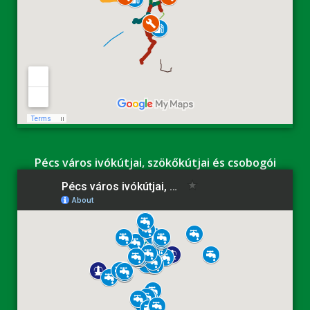
Pécs város ivókútjai, szökőkútjai és csobogói