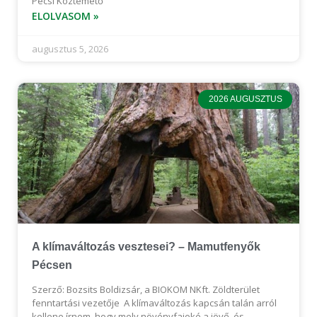
Pécsi Köztemető
ELOLVASOM »
augusztus 5, 2026
2026 AUGUSZTUS
A klímaváltozás vesztesei? – Mamutfenyők
Pécsen
Szerző: Bozsits Boldizsár, a BIOKOM NKft. Zöldterület
fenntartási vezetője A klímaváltozás kapcsán talán arról
kellene írnom, hogy mely növényfajoké a jövő, és