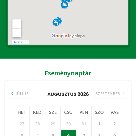
Eseménynaptár
JÚLIUS
AUGUSZTUS 2026
SZEPTEMBER
HÉT
KED
SZE
CSÜ
PÉN
SZO
VAS
27
28
29
30
31
1
2
3
4
5
6
7
8
9