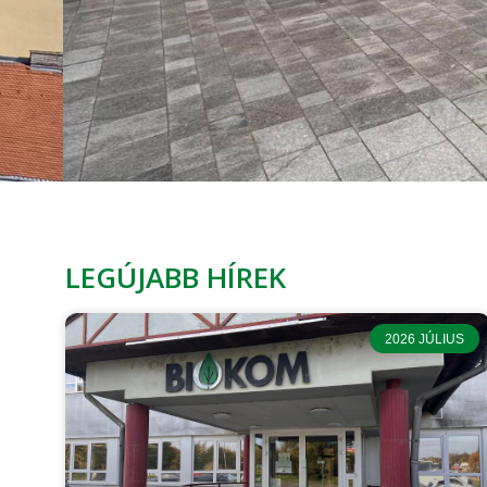
Nyári felkészülés a
LEGÚJABB HÍREK
Locsolás, zöldterület-karbantartás, nyári lomtalanítás – 
2026 JÚLIUS
Megnézem a híreket