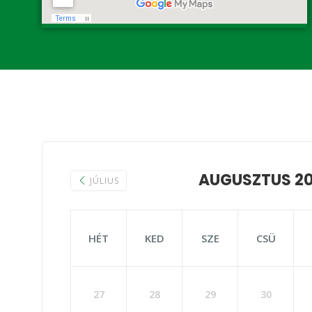
AUGUSZTUS 2
JÚLIUS
HÉT
KED
SZE
CSÜ
27
28
29
30