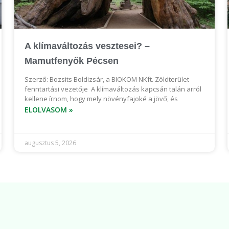
A klímaváltozás vesztesei? –
Mamutfenyők Pécsen
Szerző: Bozsits Boldizsár, a BIOKOM NKft. Zöldterület
fenntartási vezetője A klímaváltozás kapcsán talán arról
kellene írnom, hogy mely növényfajoké a jövő, és
ELOLVASOM »
augusztus 5, 2026