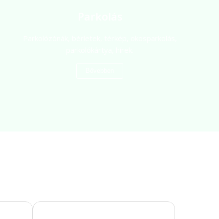
Parkolás
Parkolózónák, bérletek, térkép, okosparkolás,
parkolókártya, hírek.
Bővebben