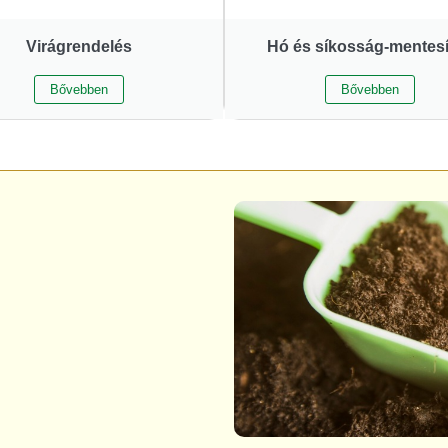
Virágrendelés
Hó és síkosság-mentesí
Bővebben
Bővebben