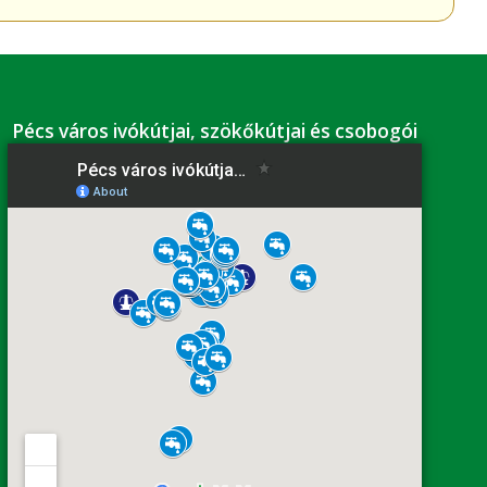
Pécs város ivókútjai, szökőkútjai és csobogói