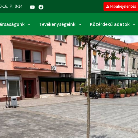
⚠️ Hibabejelentés
8-16, P: 8-14
ársaságunk
Tevékenységeink
Közérdekű adatok