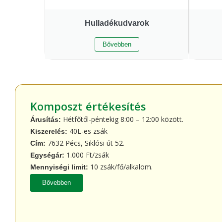
Hulladékudvarok
Bővebben
Komposzt értékesítés
Hétfőtől-péntekig 8:00 – 12:00 között.
Árusítás:
40L-es zsák
Kiszerelés:
7632 Pécs, Siklósi út 52.
Cím:
1.000 Ft/zsák
Egységár:
10 zsák/fő/alkalom.
Mennyiségi limit:
Bővebben