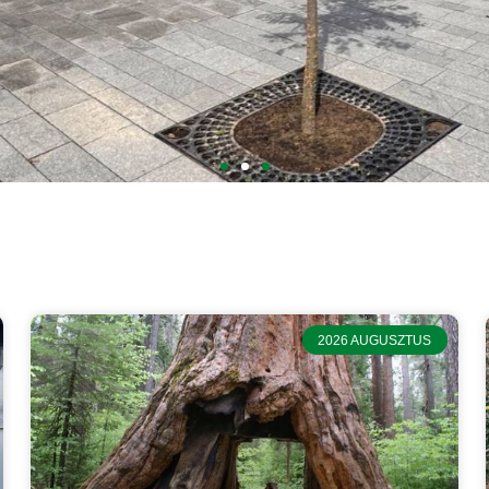
 városban
tudja meg, mit teszünk most a városért.
2026 AUGUSZTUS