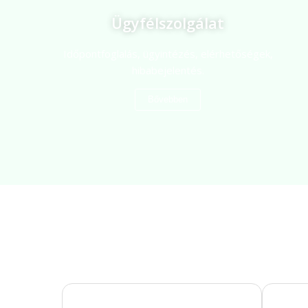
Ügyfélszolgálat
Időpontfoglalás, ügyintézés, elérhetőségek,
hibabejelentés.
Bővebben