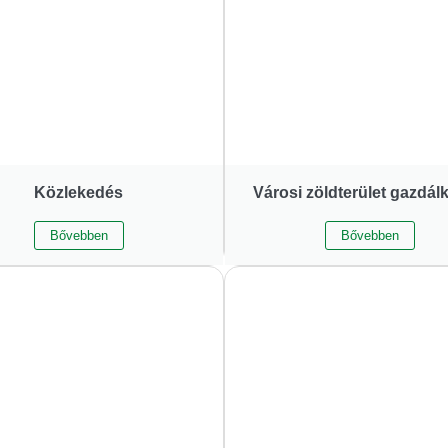
Közlekedés
Városi zöldterület gazdál
Bővebben
Bővebben