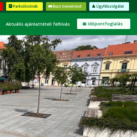
🅿️ Parkolózónák
🚌 Busz menetrend
👤 Ügyfélszolgálat
📅 Időpontfoglalás
Aktuális ajánlattételi felhívás