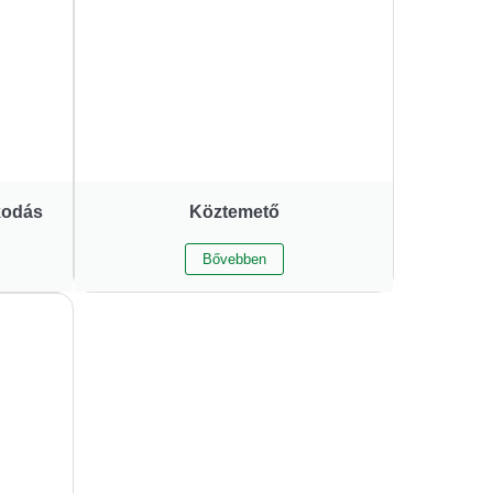
kodás
Köztemető
Bővebben