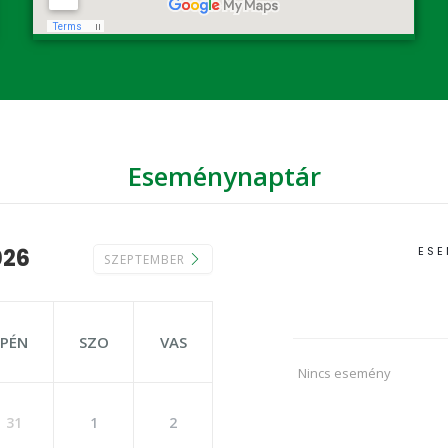
Eseménynaptár
026
ESE
SZEPTEMBER
PÉN
SZO
VAS
Nincs esemény
31
1
2