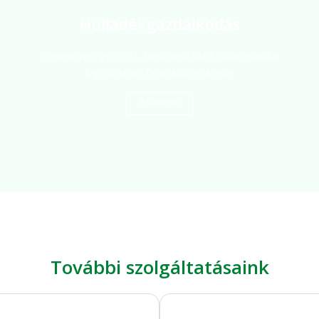
Hulladékgazdálkodás
Szelektíven gyűjtött, hasznosítható hulladékokkal
kapcsolatos feladatok ellátása.
Bővebben
További szolgáltatásaink