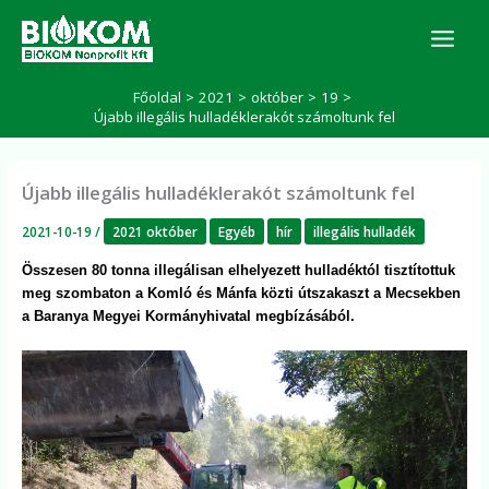
Skip
K
to
e
r
content
e
Főoldal
2021
október
19
s
Újabb illegális hulladéklerakót számoltunk fel
é
s
Újabb illegális hulladéklerakót számoltunk fel
2021-10-19
/
2021 október
Egyéb
hír
illegális hulladék
Összesen 80 tonna illegálisan elhelyezett hulladéktól tisztítottuk
meg szombaton a Komló és Mánfa közti útszakaszt a Mecsekben
a Baranya Megyei Kormányhivatal megbízásából.