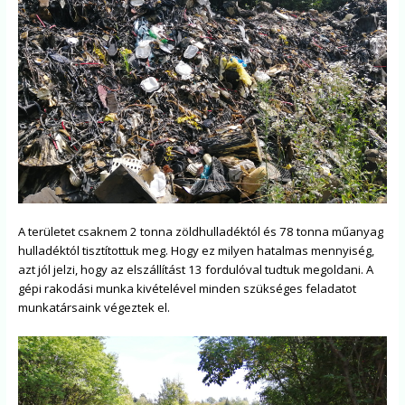
A területet csaknem 2 tonna zöldhulladéktól és 78 tonna műanyag
hulladéktól tisztítottuk meg. Hogy ez milyen hatalmas mennyiség,
azt jól jelzi, hogy az elszállítást 13 fordulóval tudtuk megoldani. A
gépi rakodási munka kivételével minden szükséges feladatot
munkatársaink végeztek el.