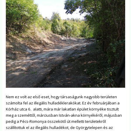
Nem ez volt az első eset, hogy társaságunk nagyobb területen
számolta fel az illegális hulladéklerakókat. Ez év februárjában a
Kórház utca 6. alatti, mára már lakatlan épület környéke tisztult
meg a szeméttől, márciusban István-akna környékéről, májusban
pedig a Pécs-Romonya összekötő út melletti területekről
szállítottuk el az illegális hulladékot, de Györgytelepen és az