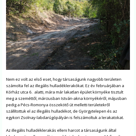
Nem ez volt az első eset, hogy társaságunk nagyobb területen
számolta fel az illegális hulladéklerakókat. Ez év februárjában a
Kórház utca 6. alatti, mára már lakatlan épület környéke tisztult
meg a szeméttől, márciusban István-akna környékéről, májusban
pedig a Pécs-Romonya összekötő út melletti területekről
szállítottuk el az illegális hulladékot, de Györgytelepen és az
egykori Zsolnay-labdarúgópályán is felszámoltuk a lerakatokat.
Az illegális hulladéklerakás elleni harcot a társaságunk által