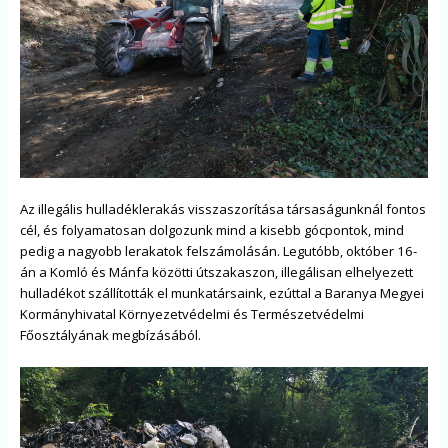
Az illegális hulladéklerakás visszaszorítása társaságunknál fontos
cél, és folyamatosan dolgozunk mind a kisebb gócpontok, mind
pedig a nagyobb lerakatok felszámolásán. Legutóbb, október 16-
án a Komló és Mánfa közötti útszakaszon, illegálisan elhelyezett
hulladékot szállították el munkatársaink, ezúttal a Baranya Megyei
Kormányhivatal Környezetvédelmi és Természetvédelmi
Főosztályának megbízásából.