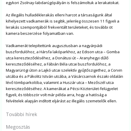
egykori Zsolnay-labdarúgópályán is felszámoltuk a lerakatokat.
Az illegális hulladéklerakás elleni harcot a társaságunk által
kihelyezett vadkamerák is segítik, jelenleg összesen 11 figyeli a
lerakás szempontjából frekventált területeket, és további öt
kamera beszerzése folyamatban van.
Vadkamerát telepítettünk augusztusban a nagyárpádi
buszfordulóhoz, a Hársfa lakóparkhoz, az Edison utca – Gomba
utca kereszteződéséhez, a Donátusi út – Aranyhegyi dűlő
kereszteződéséhez, a Fábián Béla utcai buszfordulóhoz, a
Magyarürögi úton a Lajkó utcai szelektív gyűjtőszigethez, a Corvin
utcába és a Pákolitz István utcába, a Vásárcsarnok északi oldalán
lévő tömbparkolóba, valamint a Huszár utca – Mezőszél utca
kereszteződéséhez. A kamerákat a Pécsi Közterület-felügyelet
figyeli, és többször volt már példa arra, hogy a hatóság a
felvételek alapján indított eljárást az illegális szemetelők ellen.
További hírek
Megosztás