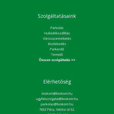
Szolgáltatásaink
Parkolás
Hulladékszállítás
Városüzemeltetés
Közlekedés
Parkerdő
Temető
Összes szolgáltatás >>
Elérhetőség
biokom@biokom.hu
ugyfelszolgalat@biokom.hu
parkolas@biokom.hu
7632 Pécs, Siklósi út 52.