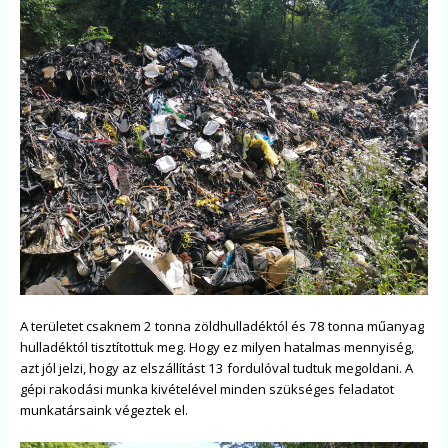
A területet csaknem 2 tonna zöldhulladéktól és 78 tonna műanyag
hulladéktól tisztítottuk meg. Hogy ez milyen hatalmas mennyiség,
azt jól jelzi, hogy az elszállítást 13 fordulóval tudtuk megoldani. A
gépi rakodási munka kivételével minden szükséges feladatot
munkatársaink végeztek el.