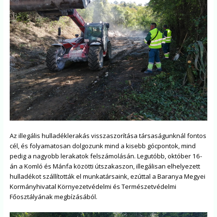
Az illegális hulladéklerakás visszaszorítása társaságunknál fontos
cél, és folyamatosan dolgozunk mind a kisebb gócpontok, mind
pedig a nagyobb lerakatok felszámolásán. Legutóbb, október 16-
án a Komló és Mánfa közötti útszakaszon, illegálisan elhelyezett
hulladékot szállították el munkatársaink, ezúttal a Baranya Megyei
Kormányhivatal Környezetvédelmi és Természetvédelmi
Főosztályának megbízásából.