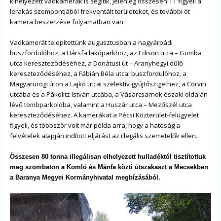
kihelyezett vadkamerák is segítik, jelenleg összesen 11 figyeli a
lerakás szempontjából frekventált területeket, és további öt
kamera beszerzése folyamatban van.
Vadkamerát telepítettünk augusztusban a nagyárpádi
buszfordulóhoz, a Hársfa lakóparkhoz, az Edison utca – Gomba
utca kereszteződéséhez, a Donátusi út – Aranyhegyi dűlő
kereszteződéséhez, a Fábián Béla utcai buszfordulóhoz, a
Magyarürögi úton a Lajkó utcai szelektív gyűjtőszigethez, a Corvin
utcába és a Pákolitz István utcába, a Vásárcsarnok északi oldalán
lévő tömbparkolóba, valamint a Huszár utca – Mezőszél utca
kereszteződéséhez. A kamerákat a Pécsi Közterület-felügyelet
figyeli, és többször volt már példa arra, hogy a hatóság a
felvételek alapján indított eljárást az illegális szemetelők ellen.
Összesen 80 tonna illegálisan elhelyezett hulladéktól tisztítottuk
meg szombaton a Komló és Mánfa közti útszakaszt a Mecsekben
a Baranya Megyei Kormányhivatal megbízásából.